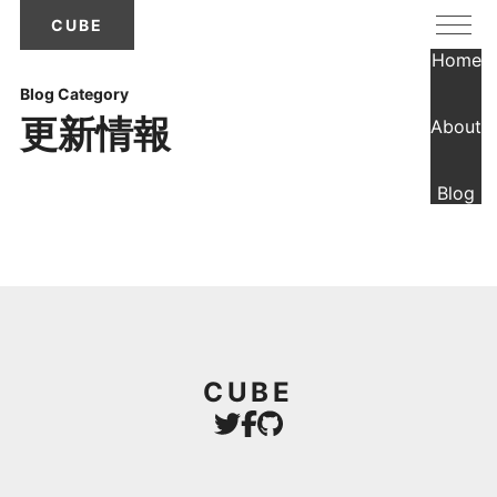
MENU
CUBE
Home
Blog Category
更新情報
About
Blog
CUBE
Twitter
Facebook
GitHub